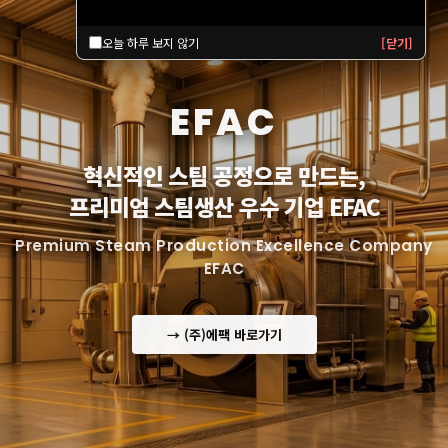
오늘 하루 보지 않기
[닫기]
EFAC
혁신적인 스팀 공정으로 만드는,
프리미엄 스팀생산 우수 기업 EFAC
Premium Steam Production Excellence Company
EFAC
→ (주)에팩 바로가기